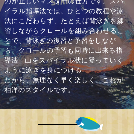
のが正しいマスターの仕方です。スパ
イラル指導法では、ひとつの教程や泳
法にこだわらず、たとえば背泳ぎを練
習しながらクロールを組み合わせるこ
とで、背泳ぎの復習と予習をしなが
ら、クロールの予習も同時に出来る指
導法。山をスパイラル状に登っていく
ように泳ぎを身につける。
だから、無理なく早く楽しく、これが
柏洋のスタイルです。