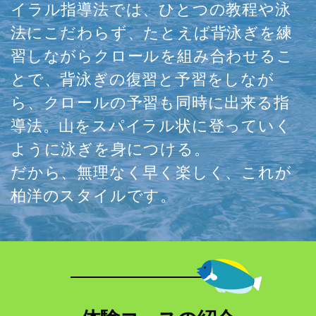
イラル指導法では、ひとつの教程や泳
法にこだわらず、たとえば背泳ぎを練
習しながらクロールを組み合わせるこ
とで、背泳ぎの復習と予習をしなが
ら、クロールの予習も同時に出来る指
導法。山をスパイラル状に登っていく
ように泳ぎを身につける。
だから、無理なく早く楽しく、これが
柏洋のスタイルです。